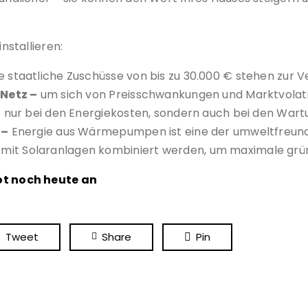
stallieren:
 staatliche Zuschüsse von bis zu 30.000 € stehen zur V
Netz –
um sich von Preisschwankungen und Marktvolatil
t nur bei den Energiekosten, sondern auch bei den Wart
 –
Energie aus Wärmepumpen ist eine der umweltfreundl
 Solaranlagen kombiniert werden, um maximale grüne
t noch heute an
Tweet
Share
Pin