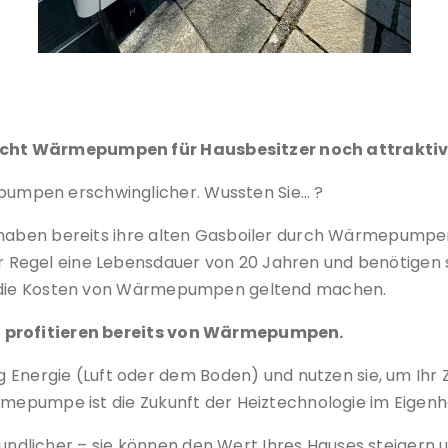
Wärmepumpe installiert durch iKratos
acht Wärmepumpen für Hausbesitzer noch attraktiv
umpen erschwinglicher. Wussten Sie… ?
 haben bereits ihre alten Gasboiler durch Wärmepumpen
 Regel eine Lebensdauer von 20 Jahren und benötigen 
ür die Kosten von Wärmepumpen geltend machen.
a profitieren bereits von Wärmepumpen.
rgie (Luft oder dem Boden) und nutzen sie, um Ihr Z
ärmepumpe ist die Zukunft der Heiztechnologie im Eigenh
licher – sie können den Wert Ihres Hauses steigern un