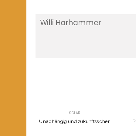
Willi Harhammer
SOLAR
in der
Unabhängig und zukunftssicher
P
dt