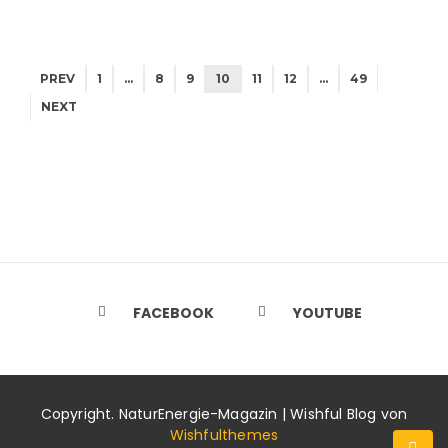
PREV
1
…
8
9
10
11
12
…
49
NEXT
FACEBOOK
YOUTUBE
Copyright. NaturEnergie-Magazin | Wishful Blog von
Wishfulthemes