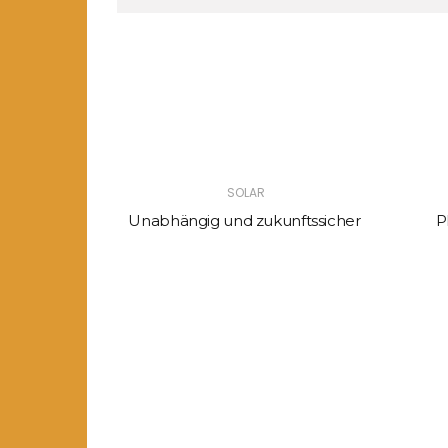
SOLAR
Unabhängig und zukunftssicher
P
in der
dt