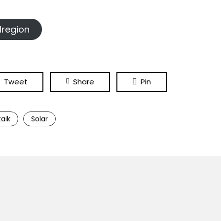
lregion
Tweet
Share
Pin
aik
Solar