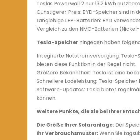
Teslas Powerwall 2 nur 13,2 kWh nutzbare
Günstigerer Preis: BYD-Speicher sind in d
Langlebige LFP-Batterien: BYD verwendet 
Vergleich zu den NMC-Batterien (Nickel-
Tesla-Speicher
hingegen haben folgende
I
ntegrierte Notstromversorgung: Tesla-
bieten diese Funktion in der Regel nicht.
Größere Bekanntheit: Tesla ist eine bek
Schnellere Ladeleistung: Tesla-Speicher
Software-Updates: Tesla bietet regelmä
können.
Weitere Punkte, die Sie bei Ihrer Ents
Die Größe Ihrer Solaranlage:
Der Speich
Ihr Verbrauchsmuster:
Wenn Sie tagsüb