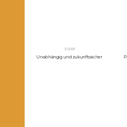
SOLAR
Unabhängig und zukunftssicher
P
in der
dt