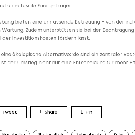
nd ohne fossile Energieträger.
ung bieten eine umfassende Betreuung – von der indiv
en Wartung. Zudem unterstützen sie bei der Beantragung
 der Investitionskosten fördern lässt.
 eine ökologische Alternative: Sie sind ein zentraler B
st der Umstieg nicht nur eine Entscheidung für mehr Eff
Tweet
Share
Pin
Nachhaltig
Photovoltaik
Schwabach
Solar