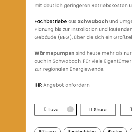
mit deutlich geringeren Betriebskosten u
Fachbetriebe
aus
Schwabach
und Umgeb
Planung bis zur Installation und laufend
Gebäude (BEG), über die sich ein Großteil
Wärmepumpen
sind heute mehr als nur
auch in Schwabach. Für viele Eigentümer i
zur regionalen Energiewende.
IHR
Angebot anfordern
Love
Share
0
Effizienz
Fachbetriebe
iKratos