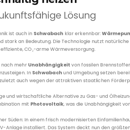
kunftsfähige Lösung
nik ist auch in
Schwabach
klar erkennbar:
Wärmepu
stark an Bedeutung. Die Technologie nutzt natürliche 
heffiziente, CO₂-arme Wärmeversorgung.
h nach mehr
Unabhängigkeit
von fossilen Brennstoff
zusteigen. In
Schwabach
und Umgebung setzen bereit
 zuletzt auch wegen der attraktiven staatlichen Förde
 und wirtschaftliche Alternative zu Gas- und Ölheizun
mbination mit
Photovoltaik
, was die Unabhängigkeit vo
her Süden: In einem frisch modernisierten Einfamilienh
PV-Anlage installiert. Das System deckt nun den größt