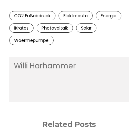
CO2 Fußabdruck
Elektroauto
Energie
iKratos
Photovoltaik
Solar
Waermepumpe
Willi Harhammer
Related Posts