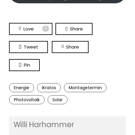
Love
Share
0
Tweet
Share
Pin
Energie
iKratos
Montagetermin
Photovoltaik
Solar
Willi Harhammer