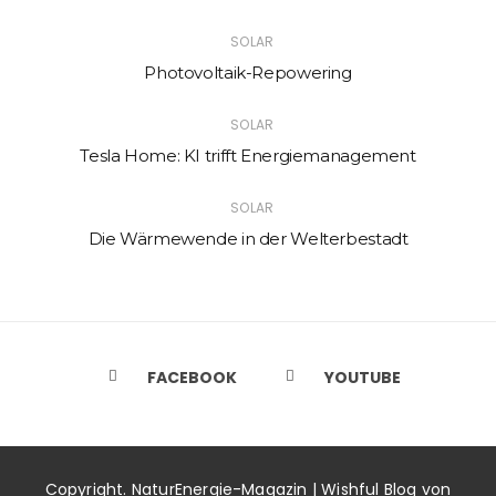
SOLAR
Photovoltaik-Repowering
SOLAR
Tesla Home: KI trifft Energiemanagement
SOLAR
Die Wärmewende in der Welterbestadt
FACEBOOK
YOUTUBE
Copyright. NaturEnergie-Magazin | Wishful Blog von