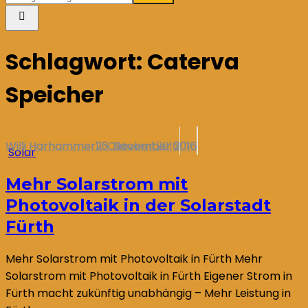
Schlagwort:
Caterva
Speicher
Willi Harhammer
Willi Harhammer
Willi Harhammer
26. Dezember 2016
23. November 2016
11. Oktober 2016
Solar
Mehr Solarstrom mit
Photovoltaik in der Solarstadt
Fürth
Mehr Solarstrom mit Photovoltaik in Fürth Mehr
Solarstrom mit Photovoltaik in Fürth Eigener Strom in
Fürth macht zukünftig unabhängig – Mehr Leistung in