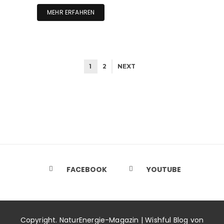
MEHR ERFAHREN
1
2
NEXT
FACEBOOK
YOUTUBE
Copyright. NaturEnergie-Magazin | Wishful Blog von