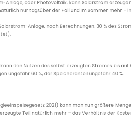
om-Anlage, oder Photovoltaik, kann Solarstrom erzeugen
 natürlich nur tagsüber der Fall und im Sommer mehr – i
Solarstrom-Anlage, nach Berechnungen. 30 % des Strome
et).
r kann den Nutzen des selbst erzeugten Stromes bis auf
gen ungefähr 60 %, der Speicheranteil ungefähr 40 %.
rgieeinspeisegesetz 2021) kann man nun größere Menge
erzeugte Teil natürlich mehr – das Verhältnis der Kosten