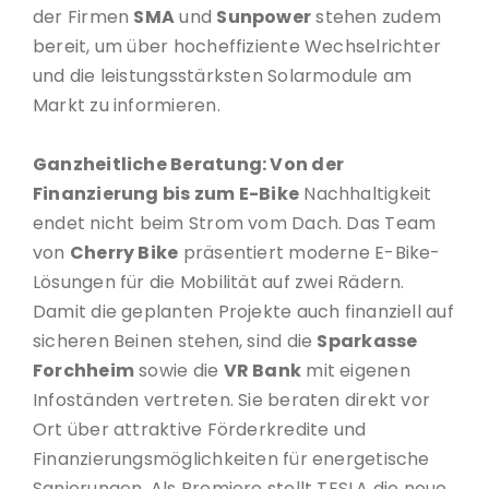
der Firmen
SMA
und
Sunpower
stehen zudem
bereit, um über hocheffiziente Wechselrichter
und die leistungsstärksten Solarmodule am
Markt zu informieren.
Ganzheitliche Beratung: Von der
Finanzierung bis zum E-Bike
Nachhaltigkeit
endet nicht beim Strom vom Dach. Das Team
von
Cherry Bike
präsentiert moderne E-Bike-
Lösungen für die Mobilität auf zwei Rädern.
Damit die geplanten Projekte auch finanziell auf
sicheren Beinen stehen, sind die
Sparkasse
Forchheim
sowie die
VR Bank
mit eigenen
Infoständen vertreten. Sie beraten direkt vor
Ort über attraktive Förderkredite und
Finanzierungsmöglichkeiten für energetische
Sanierungen. Als Premiere stellt TESLA die neue