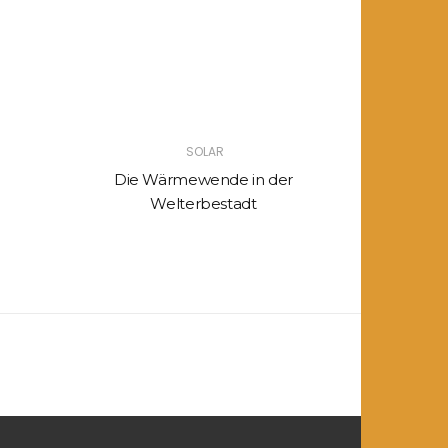
SOLAR
Die Wärmewende in der
Unabhängi
Welterbestadt