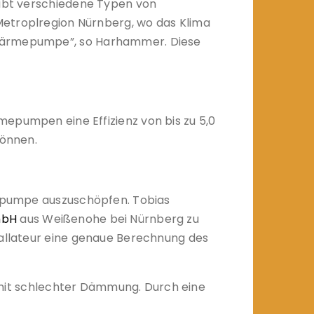
gibt verschiedene Typen von
troplregion Nürnberg, wo das Klima
r-Wärmepumpe”, so Harhammer. Diese
umpen eine Effizienz von bis zu 5,0
können.
rmepumpe auszuschöpfen. Tobias
mbH
aus Weißenohe bei Nürnberg zu
tallateur eine genaue Berechnung des
de mit schlechter Dämmung. Durch eine