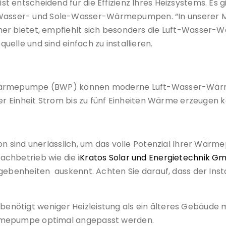
t entscheidend für die Effizienz Ihres Heizsystems. Es 
sser- und Sole-Wasser-Wärmepumpen. “In unserer Me
mer bietet, empfiehlt sich besonders die Luft-Wasse
elle und sind einfach zu installieren.
Wärmepumpe (BWP) können moderne Luft-Wasser-Wärmep
ner Einheit Strom bis zu fünf Einheiten Wärme erzeugen 
ion sind unerlässlich, um das volle Potenzial Ihrer Wä
achbetrieb wie die
iKratos Solar und Energietechnik G
egebenheiten auskennt. Achten Sie darauf, dass der Ins
aus benötigt weniger Heizleistung als ein älteres Gebäu
ärmepumpe optimal angepasst werden.