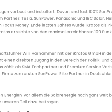
agen verbaut und installiert. Davon sind fast 100% Su
m Partner: Tesla, SunPower, Panasonic und IBC Solar. N
 Focus Money. Ende letzten Jahres wurde iKratos als Pla
Kratos erreichte von den maximal erreichbaren 100 Punk
äftsführer Willi Harhammer mit der iKratos GmbH in de
inen direkten Zugang in den Bereich der Politik. Und au
os zählt als SMA Fachpartner und Premium Service Vertr
Firma zum ersten SunPower Elite Partner in Deutschla
en Energien, vor allem die Solarenergie noch ganz weit 
unseren Teil dazu beitragen.