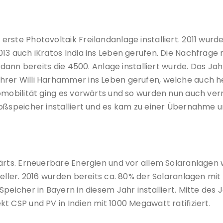
rste Photovoltaik Freilandanlage installiert. 2011 wurd
013 auch iKratos India ins Leben gerufen. Die Nachfrag
 dann bereits die 4500. Anlage installiert wurde. Das Jah
rer Willi Harhammer ins Leben gerufen, welche auch he
romobilität ging es vorwärts und so wurden nun auch ve
oßspeicher installiert und es kam zu einer Übernahme u
ärts. Erneuerbare Energien und vor allem Solaranlagen 
teller. 2016 wurden bereits ca. 80% der Solaranlagen mi
peicher in Bayern in diesem Jahr installiert. Mitte des
t CSP und PV in Indien mit 1000 Megawatt ratifiziert.