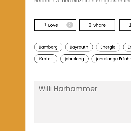
Berichte zu den einzelnen Ereignissen fin
Love
Share
0
Bamberg
Bayreuth
Energie
E
iKratos
jahrelang
jahrelange Erfah
Willi Harhammer