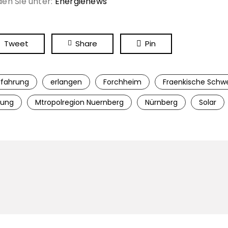
den Sie unter:
Energienews
Tweet
Share
Pin
rfahrung
erlangen
Forchheim
Fraenkische Schwe
rung
Mtropolregion Nuernberg
Nürnberg
Solar