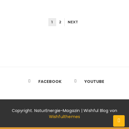
1
2
NEXT
FACEBOOK
YOUTUBE
Copyright. NaturEnergie-Magazin | Wishful Blog von
Wishfulthemes