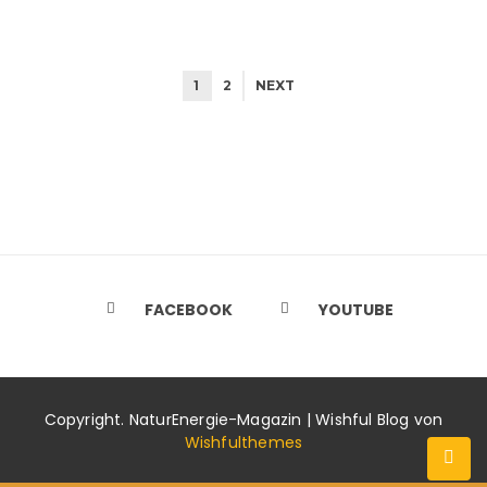
1
2
NEXT
FACEBOOK
YOUTUBE
Copyright. NaturEnergie-Magazin | Wishful Blog von
Wishfulthemes