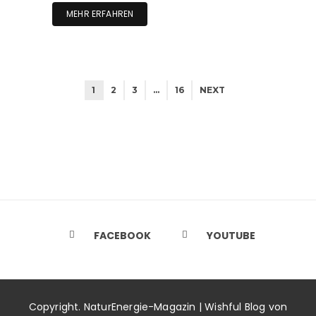
MEHR ERFAHREN
1
2
3
…
16
NEXT
FACEBOOK
YOUTUBE
Copyright. NaturEnergie-Magazin | Wishful Blog von